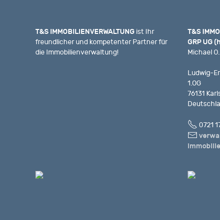
T&S IMMOBILIENVERWALTUNG
ist Ihr
T&S IMMO
freundlicher und kompetenter Partner für
GRP UG (
die Immobilienverwaltung!
Michael O.
Ludwig-Er
1.OG
76131 Karl
Deutschl
Fon
0721 1
E-
verwa
Mail
immobili