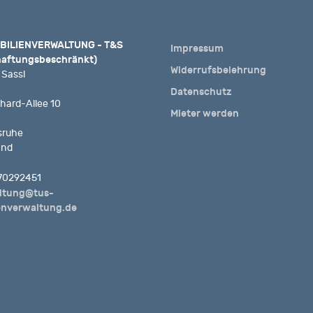
BILIENVERWALTUNG - T&S
Impressum
haftungsbeschränkt)
Widerrufsbelehrung
 Sassl
Datenschutz
hard-Allee 10
Mieter werden
sruhe
and
70292451
ltung@tus-
enverwaltung.de